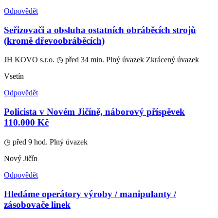
Odpovědět
Seřizovači a obsluha ostatních obráběcích strojů
(kromě dřevoobráběcích)
JH KOVO s.r.o.
◷ před 34 min.
Plný úvazek
Zkrácený úvazek
Vsetín
Odpovědět
Policista v Novém Jičíně, náborový příspěvek
110.000 Kč
◷ před 9 hod.
Plný úvazek
Nový Jičín
Odpovědět
Hledáme operátory výroby / manipulanty /
zásobovače linek