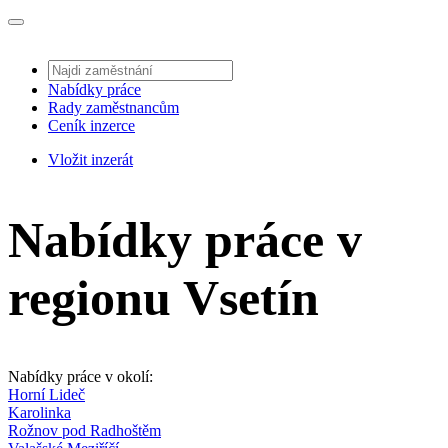
Nabídky práce
Rady zaměstnancům
Ceník inzerce
Vložit inzerát
Nabídky práce v
regionu Vsetín
Nabídky práce v okolí:
Horní Lideč
Karolinka
Rožnov pod Radhoštěm