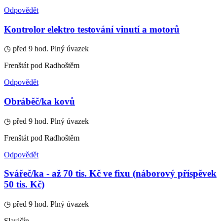
Odpovědět
Kontrolor elektro testování vinutí a motorů
◷ před 9 hod.
Plný úvazek
Frenštát pod Radhoštěm
Odpovědět
Obráběč/ka kovů
◷ před 9 hod.
Plný úvazek
Frenštát pod Radhoštěm
Odpovědět
Svářeč/ka - až 70 tis. Kč ve fixu (náborový příspěvek
50 tis. Kč)
◷ před 9 hod.
Plný úvazek
Slavičín