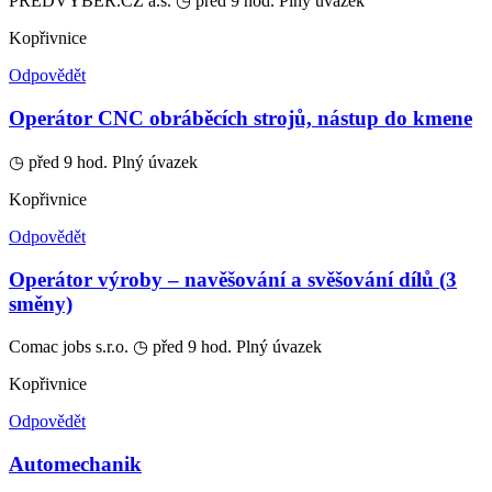
PŘEDVÝBĚR.CZ a.s.
◷ před 9 hod.
Plný úvazek
Kopřivnice
Odpovědět
Operátor CNC obráběcích strojů, nástup do kmene
◷ před 9 hod.
Plný úvazek
Kopřivnice
Odpovědět
Operátor výroby – navěšování a svěšování dílů (3
směny)
Comac jobs s.r.o.
◷ před 9 hod.
Plný úvazek
Kopřivnice
Odpovědět
Automechanik