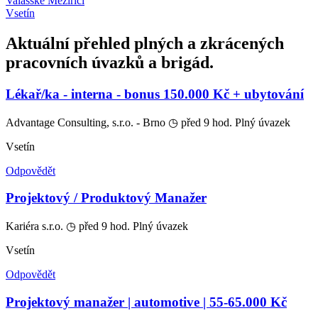
Valašské Meziříčí
Vsetín
Aktuální přehled plných a zkrácených
pracovních úvazků a brigád.
Lékař/ka - interna - bonus 150.000 Kč + ubytování
Advantage Consulting, s.r.o. - Brno
◷ před 9 hod.
Plný úvazek
Vsetín
Odpovědět
Projektový / Produktový Manažer
Kariéra s.r.o.
◷ před 9 hod.
Plný úvazek
Vsetín
Odpovědět
Projektový manažer | automotive | 55-65.000 Kč