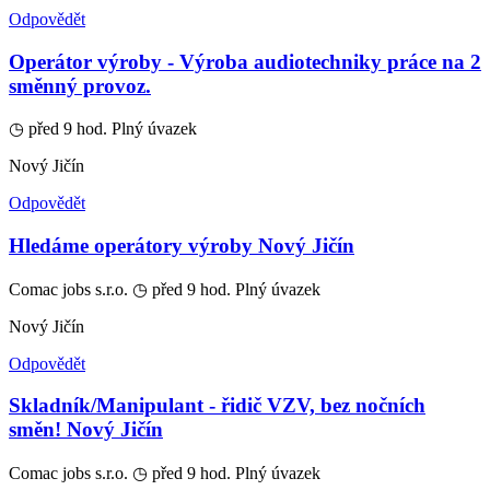
Odpovědět
‍️Operátor výroby - Výroba audiotechniky práce na 2
směnný provoz.
◷ před 9 hod.
Plný úvazek
Nový Jičín
Odpovědět
️‍️Hledáme operátory výroby Nový Jičín
Comac jobs s.r.o.
◷ před 9 hod.
Plný úvazek
Nový Jičín
Odpovědět
Skladník/Manipulant - řidič VZV, bez nočních
směn! Nový Jičín
Comac jobs s.r.o.
◷ před 9 hod.
Plný úvazek