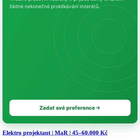
žádné nekonečné proklikávání inzerátů.
Zadat své preference
Elektro projektant | MaR | 45–60.000 Kč