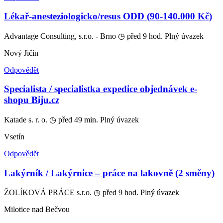
Lékař-anesteziologicko/resus ODD (90-140.000 Kč)
Advantage Consulting, s.r.o. - Brno
◷ před 9 hod.
Plný úvazek
Nový Jičín
Odpovědět
Specialista / specialistka expedice objednávek e-
shopu Biju.cz
Katade s. r. o.
◷ před 49 min.
Plný úvazek
Vsetín
Odpovědět
Lakýrník / Lakýrnice – práce na lakovně (2 směny)
ŽOLÍKOVÁ PRÁCE s.r.o.
◷ před 9 hod.
Plný úvazek
Milotice nad Bečvou