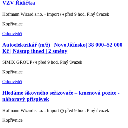
VZV Řidič/ka
Hofmann Wizard s.r.o. - Import
◷ před 9 hod.
Plný úvazek
Kopřivnice
Odpovědět
Autoelektrikář (m/ž) | NovoJičínsko| 38 000–52 000
Kč | Nástup ihned | 2 směny
SIMIX GROUP
◷ před 9 hod.
Plný úvazek
Kopřivnice
Odpovědět
Hledáme šikovného seřizovače – kmenová pozice -
náborový příspěvek
Hofmann Wizard s.r.o. - Import
◷ před 9 hod.
Plný úvazek
Kopřivnice