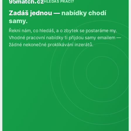
95match
cz
HLEDÁŠ PRÁCI?
Zadáš jednou —
nabídky chodí
samy.
Řekni nám, co hledáš, a o zbytek se postaráme my.
Vhodné pracovní nabídky ti přijdou samy emailem —
žádné nekonečné proklikávání inzerátů.