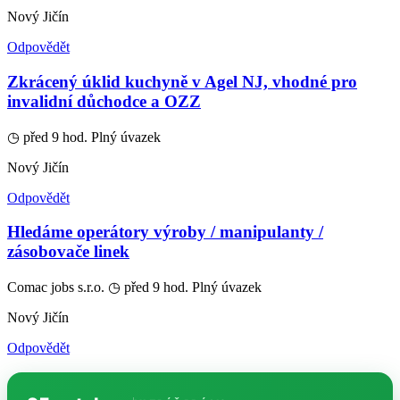
Nový Jičín
Odpovědět
Zkrácený úklid kuchyně v Agel NJ, vhodné pro
invalidní důchodce a OZZ
◷ před 9 hod.
Plný úvazek
Nový Jičín
Odpovědět
Hledáme operátory výroby / manipulanty /
zásobovače linek
Comac jobs s.r.o.
◷ před 9 hod.
Plný úvazek
Nový Jičín
Odpovědět