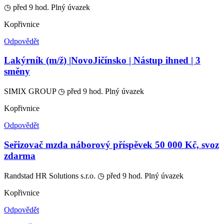
◷ před 9 hod.
Plný úvazek
Kopřivnice
Odpovědět
Lakýrník (m/ž) |NovoJičínsko | Nástup ihned | 3
směny
SIMIX GROUP
◷ před 9 hod.
Plný úvazek
Kopřivnice
Odpovědět
Seřizovač mzda náborový příspěvek 50 000 Kč, svoz
zdarma
Randstad HR Solutions s.r.o.
◷ před 9 hod.
Plný úvazek
Kopřivnice
Odpovědět