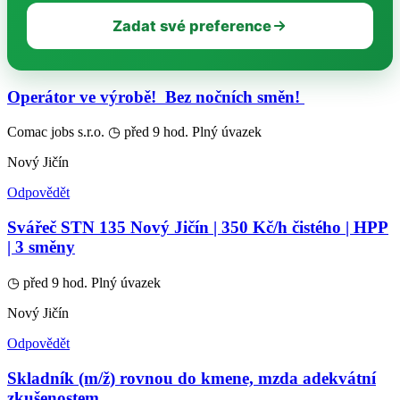
Zadat své preference
Operátor ve výrobě! ‍ Bez nočních směn! ‍
Comac jobs s.r.o.
◷ před 9 hod.
Plný úvazek
Nový Jičín
Odpovědět
Svářeč STN 135 Nový Jičín | 350 Kč/h čistého | HPP
| 3 směny
◷ před 9 hod.
Plný úvazek
Nový Jičín
Odpovědět
Skladník (m/ž) rovnou do kmene, mzda adekvátní
zkušenostem