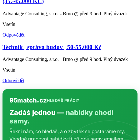
(35.-45.000 KČ)
Advantage Consulting, s.r.o. - Brno
◷ před 9 hod.
Plný úvazek
Vsetín
Odpovědět
Technik | správa budov | 50-55.000 Kč
Advantage Consulting, s.r.o. - Brno
◷ před 9 hod.
Plný úvazek
Vsetín
Odpovědět
95match
cz
HLEDÁŠ PRÁCI?
Zadáš jednou —
nabídky chodí
samy.
Řekni nám, co hledáš, a o zbytek se postaráme my.
Vhodné pracovní nabídky ti přijdou samy emailem —