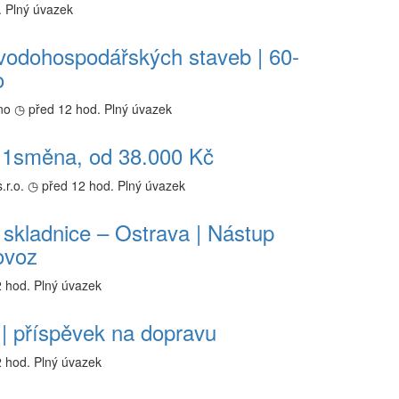
.
Plný úvazek
 vodohospodářských staveb | 60-
o
no
◷ před 12 hod.
Plný úvazek
 1směna, od 38.000 Kč
r.o.
◷ před 12 hod.
Plný úvazek
skladnice – Ostrava | Nástup
ovoz
 hod.
Plný úvazek
 | příspěvek na dopravu
 hod.
Plný úvazek