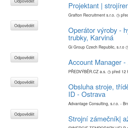
Odpovědět
Projektant | strojír
Grafton Recruitment s.r.o.
◷ pře
Odpovědět
Operátor výroby - h
trubky, Karviná
Gi Group Czech Republic, s.r.o
◷
Odpovědět
Account Manager - 
PŘEDVÝBĚR.CZ a.s.
◷ před 12 
Odpovědět
Obsluha stroje, tříd
ID - Ostrava
Advantage Consulting, s.r.o. - Br
Odpovědět
Strojní zámečník| a