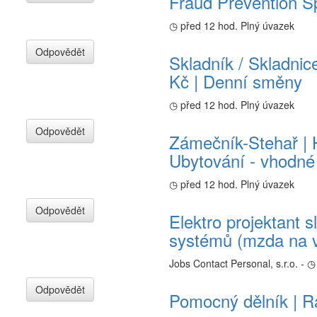
Fraud Prevention Sp
◷ před 12 hod.
Plný úvazek
Odpovědět
Skladník / Skladnic
Kč | Denní směny
◷ před 12 hod.
Plný úvazek
Odpovědět
Zámečník-Stehař | 
Ubytování - vhodné
◷ před 12 hod.
Plný úvazek
Odpovědět
Elektro projektant
systémů (mzda na 
Jobs Contact Personal, s.r.o. -
◷ 
Odpovědět
Pomocný dělník | R