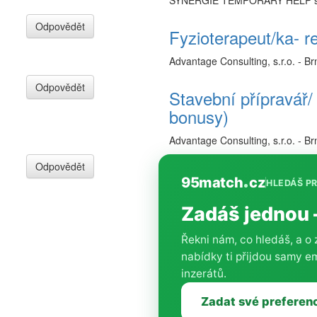
SYNERGIE TEMPORARY HELP s.
Odpovědět
Fyzioterapeut/ka- re
Advantage Consulting, s.r.o. - Br
Odpovědět
Stavební přípravář/
bonusy)
Advantage Consulting, s.r.o. - Br
Odpovědět
95match
cz
HLEDÁŠ P
Zadáš jednou
Řekni nám, co hledáš, a o
nabídky ti přijdou samy 
inzerátů.
Zadat své preferen