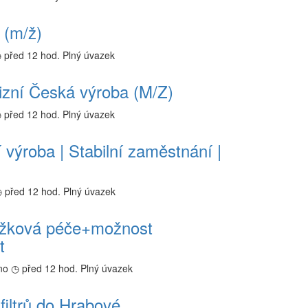
 (m/ž)
 před 12 hod.
Plný úvazek
zní Česká výroba (M/Z)
 před 12 hod.
Plný úvazek
 výroba | Stabilní zaměstnání |
 před 12 hod.
Plný úvazek
–lůžková péče+možnost
t
no
◷ před 12 hod.
Plný úvazek
filtrů do Hrabové