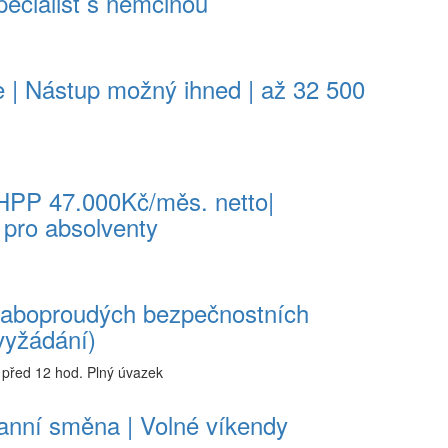
ecialist s němčinou
e | Nástup možný ihned | až 32 500
HPP 47.000Kč/měs. netto|
 pro absolventy
 slaboproudých bezpečnostních
vyžádání)
před 12 hod.
Plný úvazek
anní směna | Volné víkendy