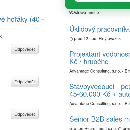
Ostrava-město
vé hořáky (40 -
Úklidový pracovník
k
◷ před 12 hod.
Plný úvazek
Odpovědět
Projektant vodohosp
Kč / hrubého
Advantage Consulting, s.r.o. - Br
Odpovědět
Stavbyvedoucí - po
45-60.000 Kč + aut
Advantage Consulting, s.r.o. - Br
Odpovědět
Senior B2B sales m
Grafton Recruitment s.r.o.
◷ pře