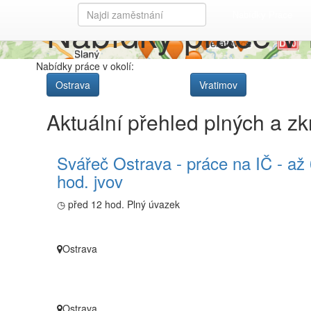
Nabídky práce v 
Nabídky Práce
Nabídky práce v okolí:
Ostrava
Vratimov
Aktuální přehled plných a z
Svářeč Ostrava - práce na IČ - až
hod. jvov
◷ před 12 hod.
Plný úvazek
Ostrava
Ostrava