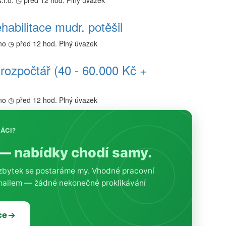
r.o.
◷ před 12 hod.
Plný úvazek
habilitace mudr. potěšil
no
◷ před 12 hod.
Plný úvazek
 rozpočtář (40 - 60.000 Kč +
no
◷ před 12 hod.
Plný úvazek
RÁCI?
 —
nabídky chodí samy.
 zbytek se postaráme my. Vhodné pracovní
emailem — žádné nekonečné proklikávání
ce