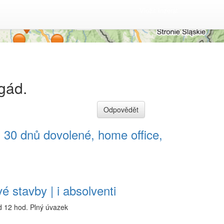
Vložit Inzerát
gád.
Odpovědět
| 30 dnů dovolené, home office,
vé stavby | i absolventi
d 12 hod.
Plný úvazek