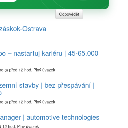
Odpovědět
-záskok-Ostrava
o – nastartuj kariéru | 45-65.000
no
◷ před 12 hod.
Plný úvazek
zemní stavby | bez přespávání |
o
no
◷ před 12 hod.
Plný úvazek
anager | automotive technologies
d 12 hod.
Plný úvazek