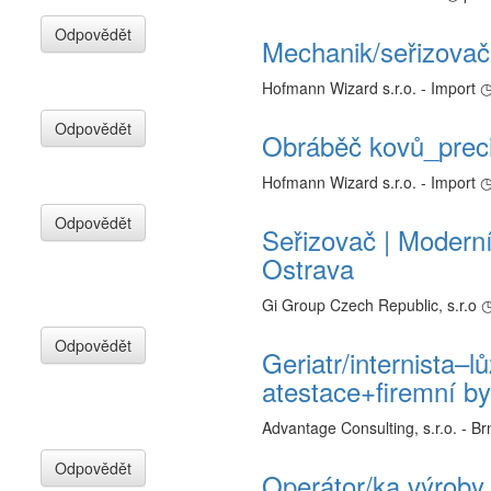
Odpovědět
Mechanik/seřizovač
Hofmann Wizard s.r.o. - Import
◷
Odpovědět
Obráběč kovů_preci
Hofmann Wizard s.r.o. - Import
◷
Odpovědět
Seřizovač | Moderní
Ostrava
Gi Group Czech Republic, s.r.o
◷
Odpovědět
Geriatr/internista
atestace+firemní by
Advantage Consulting, s.r.o. - Br
Odpovědět
Operátor/ka výroby 