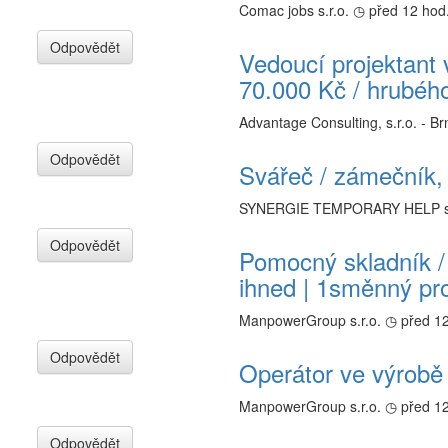
Comac jobs s.r.o.
◷ před 12 hod
Odpovědět
Vedoucí projektant
70.000 Kč / hrubéh
Advantage Consulting, s.r.o. - Br
Odpovědět
Svářeč / zámečník,
SYNERGIE TEMPORARY HELP s.
Odpovědět
Pomocný skladník / 
ihned | 1směnný pr
ManpowerGroup s.r.o.
◷ před 12
Odpovědět
Operátor ve výrobě
ManpowerGroup s.r.o.
◷ před 12
Odpovědět