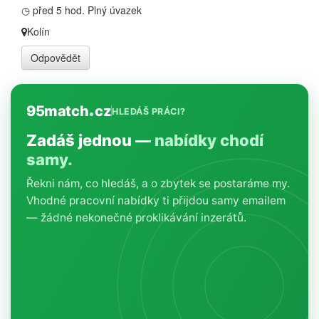
◷ před 5 hod.
Plný úvazek
Kolín
Odpovědět
95match
cz
HLEDÁŠ PRÁCI?
Zadáš jednou —
nabídky chodí
samy.
Řekni nám, co hledáš, a o zbytek se postaráme my.
Vhodné pracovní nabídky ti přijdou samy emailem
— žádné nekonečné proklikávání inzerátů.