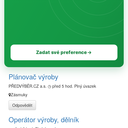
Zadat své preference
Plánovač výroby
PŘEDVÝBĚR.CZ a.s.
◷ před 5 hod.
Plný úvazek
Zásmuky
Odpovědět
Operátor výroby, dělník