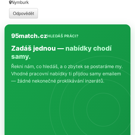
Nymburk
Odpovědět
95match
cz
HLEDÁŠ PRÁCI?
Zadáš jednou —
nabídky chodí
samy.
Řekni nám, co hledáš, a o zbytek se postaráme my.
Vhodné pracovní nabídky ti přijdou samy emailem
— žádné nekonečné proklikávání inzerátů.