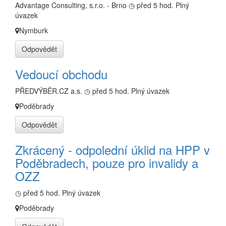
Advantage Consulting, s.r.o. - Brno
◷ před 5 hod.
Plný
úvazek
Nymburk
Odpovědět
Vedoucí obchodu
PŘEDVÝBĚR.CZ a.s.
◷ před 5 hod.
Plný úvazek
Poděbrady
Odpovědět
Zkrácený - odpolední úklid na HPP v
Poděbradech, pouze pro invalidy a
OZZ
◷ před 5 hod.
Plný úvazek
Poděbrady