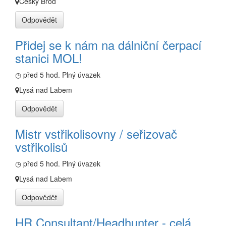
Český Brod
Odpovědět
Přidej se k nám na dálniční čerpací
stanici MOL!
◷ před 5 hod.
Plný úvazek
Lysá nad Labem
Odpovědět
Mistr vstřikolisovny / seřizovač
vstřikolisů
◷ před 5 hod.
Plný úvazek
Lysá nad Labem
Odpovědět
HR Consultant/Headhunter - celá