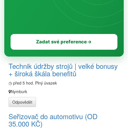
Zadat své preference
Technik údržby strojů | velké bonusy
+ široká škála benefitů
◷ před 5 hod.
Plný úvazek
Nymburk
Odpovědět
Seřizovač do automotivu (OD
35.000 KČ)