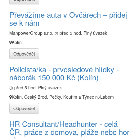
Převážíme auta v Ovčárech – přidej
se k nám
ManpowerGroup s.r.o.
◷ před 5 hod.
Plný úvazek
Kolín
Odpovědět
Policista/ka - prvosledové hlídky -
náborák 150 000 Kč (Kolín)
◷ před 5 hod.
Plný úvazek
Kolín, Český Brod, Pečky, Kouřim a Týnec n./Labem
Odpovědět
HR Consultant/Headhunter - celá
ČR, práce z domova, pláže nebo hor