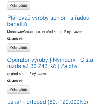
Odpovědět
Plánovač výroby senior | s řadou
benefitů
ManpowerGroup s.r.o.
◷ před 5 hod.
Plný úvazek
Nymburk
Odpovědět
Operátor výroby | Nymburk | Čistá
mzda až 36 243 Kč | Zálohy
◷ před 5 hod.
Plný úvazek
Nymburk
Odpovědět
Lékař - ortoped (80.-120.000Kč)