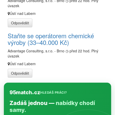
Advantage Consulting, s.r.o. - Brno
◷ před 22 hod.
Plný
úvazek
Ústí nad Labem
Odpovědět
Staňte se operátorem chemické
výroby (33–40.000 Kč)
Advantage Consulting, s.r.o. - Brno
◷ před 22 hod.
Plný
úvazek
Ústí nad Labem
Odpovědět
95match
cz
HLEDÁŠ PRÁCI?
Zadáš jednou —
nabídky chodí
samy.