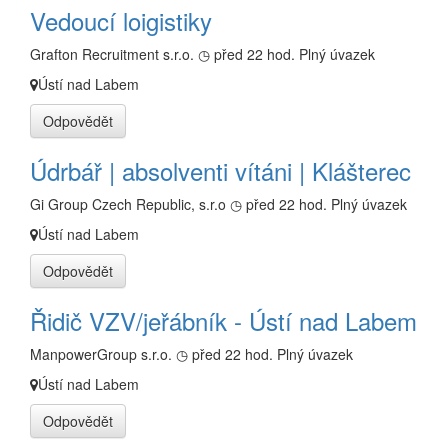
Vedoucí loigistiky
Grafton Recruitment s.r.o.
◷ před 22 hod.
Plný úvazek
Ústí nad Labem
Odpovědět
Údrbář | absolventi vítáni | Klášterec
Gi Group Czech Republic, s.r.o
◷ před 22 hod.
Plný úvazek
Ústí nad Labem
Odpovědět
Řidič VZV/jeřábník - Ústí nad Labem
ManpowerGroup s.r.o.
◷ před 22 hod.
Plný úvazek
Ústí nad Labem
Odpovědět