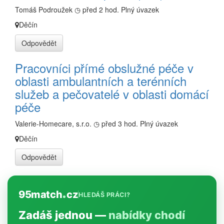
Tomáš Podroužek
◷ před 2 hod.
Plný úvazek
Děčín
Odpovědět
Pracovníci přímé obslužné péče v
oblasti ambulantních a terénních
služeb a pečovatelé v oblasti domácí
péče
Valerie-Homecare, s.r.o.
◷ před 3 hod.
Plný úvazek
Děčín
Odpovědět
95match
cz
HLEDÁŠ PRÁCI?
Zadáš jednou —
nabídky chodí